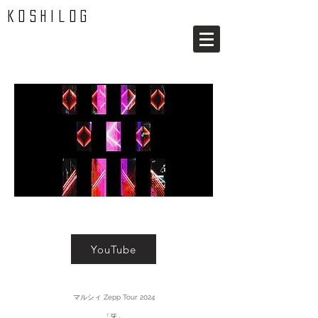
koshilog
2024-72
YouTube
マルシィ Zepp Tour 2024
「牙」