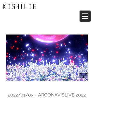
koshilog
20
22
-
02
2022/01/03 - ARGONAVISLIVE 2022