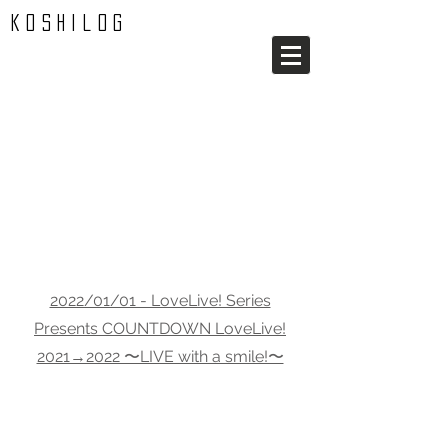
koshilog
20
22
-01
2022/01/01 - LoveLive! Series
Presents COUNTDOWN LoveLive!
2021→2022 〜LIVE with a smile!〜