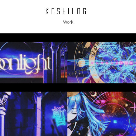
koshilog
Work