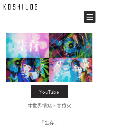
koshilog
YouTube
ヰ世界情緒 × 春猿火
「生存」