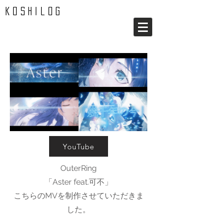
koshilog
YouTube
OuterRing
「Aster feat.可不」
こちらのMVを制作させていただきま
した。