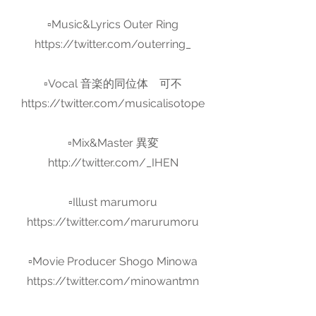
▫︎Music&Lyrics Outer Ring
https://twitter.com/outerring_
▫︎Vocal 音楽的同位体 可不
https://twitter.com/musicalisotope
▫︎Mix&Master 異変
http://twitter.com/_IHEN
▫︎Illust marumoru
https://twitter.com/marurumoru
▫︎Movie Producer Shogo Minowa
https://twitter.com/minowantmn